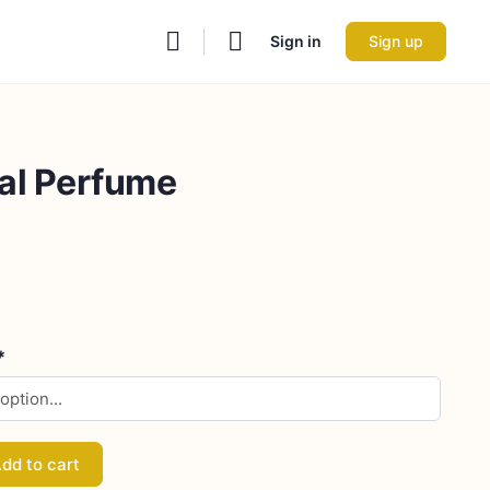
Sign in
Sign up
al Perfume
*
dd to cart