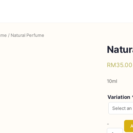
ume
/ Natural Perfume
Natur
RM
35.00
10ml
Variation
Natural
-
A
Perfume