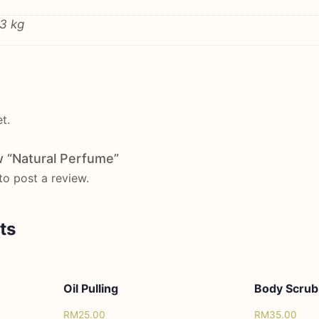
3 kg
t.
ew “Natural Perfume”
to post a review.
ts
Oil Pulling
Body Scrub
RM
25.00
RM
35.00